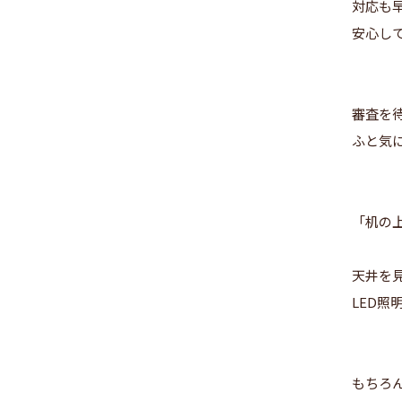
対応も
安心し
審査を
ふと気
「机の
天井を
LED照
もちろ