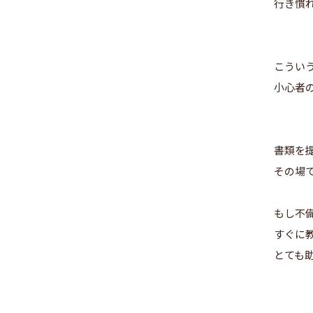
行き慣
こうい
小心者
書類を
その場
もし不
すぐに
とても