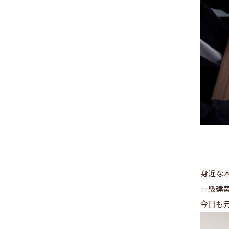
身近な
一級建
今日も