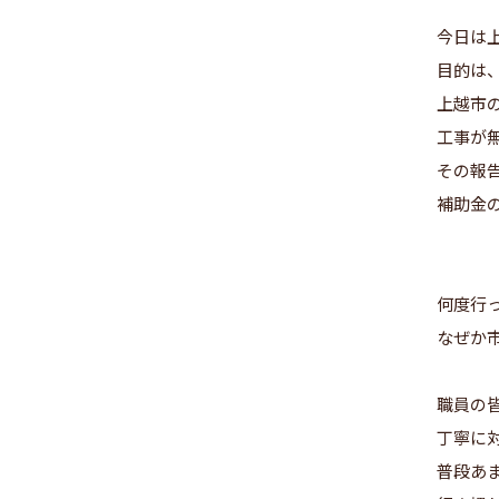
今日は
目的は
上越市
工事が
その報
補助金
何度行
なぜか
職員の
丁寧に
普段あ